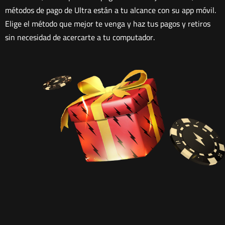
métodos de pago de Ultra están a tu alcance con su app móvil.
Elige el método que mejor te venga y haz tus pagos y retiros
sin necesidad de acercarte a tu computador.