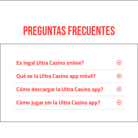
Preguntas frecuentes
Es legal Ultra Casino online?
Qué es la Ultra Casino app móvil?
Cómo descargar la Ultra Casino app?
Cómo jugar sin la Ultra Casino app?