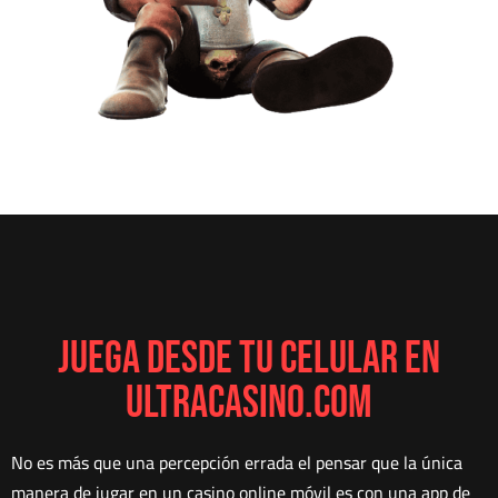
Juega desde tu celular en
ultracasino.com
No es más que una percepción errada el pensar que la única
manera de jugar en un casino online móvil es con una app de