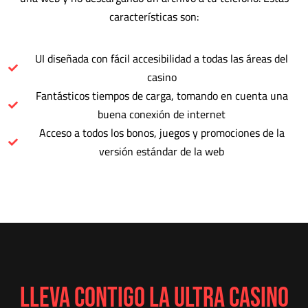
características son:
UI diseñada con fácil accesibilidad a todas las áreas del
casino
Fantásticos tiempos de carga, tomando en cuenta una
buena conexión de internet
Acceso a todos los bonos, juegos y promociones de la
versión estándar de la web
Lleva contigo la Ultra Casino